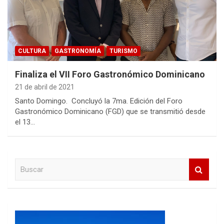
CULTURA
GASTRONOMÍA
TURISMO
Finaliza el VII Foro Gastronómico Dominicano
21 de abril de 2021
Santo Domingo. Concluyó la 7ma. Edición del Foro
Gastronómico Dominicano (FGD) que se transmitió desde
el 13…
B
u
s
c
a
r