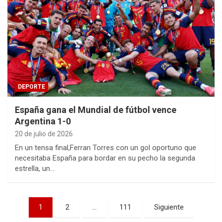
DEPORTE
España gana el Mundial de fútbol vence
Argentina 1-0
20 de julio de 2026
En un tensa final,Ferran Torres con un gol oportuno que
necesitaba España para bordar en su pecho la segunda
estrella, un…
Paginación
1
2
…
111
Siguiente
de