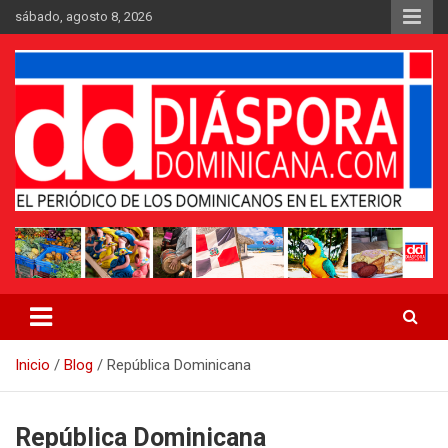
Saltar
sábado, agosto 8, 2026
al
contenido
Medio digital nativo establecido en 2011
Periódico Diáspora Dominicana
Inicio
Blog
República Dominicana
República Dominicana