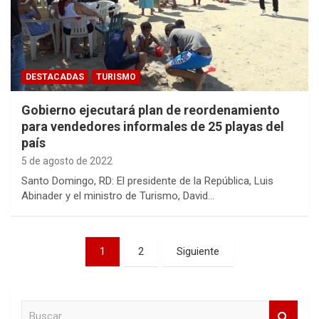
DESTACADAS
TURISMO
Gobierno ejecutará plan de reordenamiento
para vendedores informales de 25 playas del
país
5 de agosto de 2022
Santo Domingo, RD: El presidente de la República, Luis
Abinader y el ministro de Turismo, David…
Paginación
1
2
Siguiente
de
entradas
B