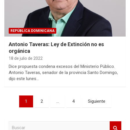
REPÚBLICA DOMINICANA
Antonio Taveras: Ley de Extinción no es
orgánica
18 de julio de 2022
Dice propuesta condena excesos del Ministerio Público.
Antonio Taveras, senador de la provincia Santo Domingo,
dijo este lunes…
Paginación
1
2
…
4
Siguiente
de
entradas
B