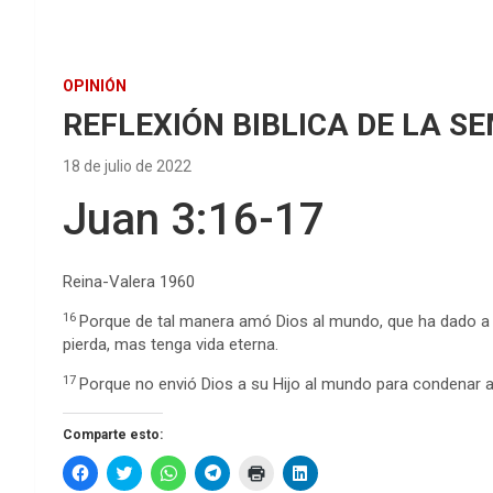
OPINIÓN
REFLEXIÓN BIBLICA DE LA S
18 de julio de 2022
Juan 3:16-17
Reina-Valera 1960
16
Porque de tal manera amó Dios al mundo, que ha dado a su
pierda, mas tenga vida eterna.
17
Porque no envió Dios a su Hijo al mundo para condenar a
Comparte esto:
H
H
H
H
H
H
a
a
a
a
a
a