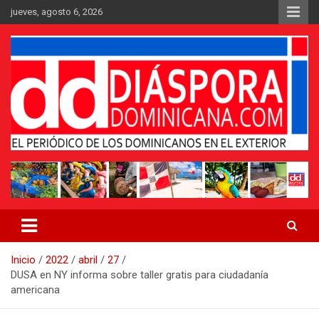
Saltar
jueves, agosto 6, 2026
al
contenido
Medio digital nativo establecido en 2011
Periódico Diáspora Dominicana
Inicio
2022
abril
27
DUSA en NY informa sobre taller gratis para ciudadanía
americana