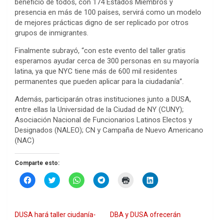
beneficio de todos, con 174 Estados Miembros y
presencia en más de 100 países, servirá como un modelo
de mejores prácticas digno de ser replicado por otros
grupos de inmigrantes.
Finalmente subrayó, “con este evento del taller gratis
esperamos ayudar cerca de 300 personas en su mayoría
latina, ya que NYC tiene más de 600 mil residentes
permanentes que pueden aplicar para la ciudadanía”.
Además, participarán otras instituciones junto a DUSA,
entre ellas la Universidad de la Ciudad de NY (CUNY);
Asociación Nacional de Funcionarios Latinos Electos y
Designados (NALEO); CN y Campaña de Nuevo Americano
(NAC)
Comparte esto:
H
H
H
H
H
H
a
a
a
a
a
a
z
z
z
z
z
z
c
c
c
c
c
c
l
l
l
l
l
l
i
i
i
i
i
i
DUSA hará taller ciudanía-
DBA y DUSA ofrecerán
c
c
c
c
c
c