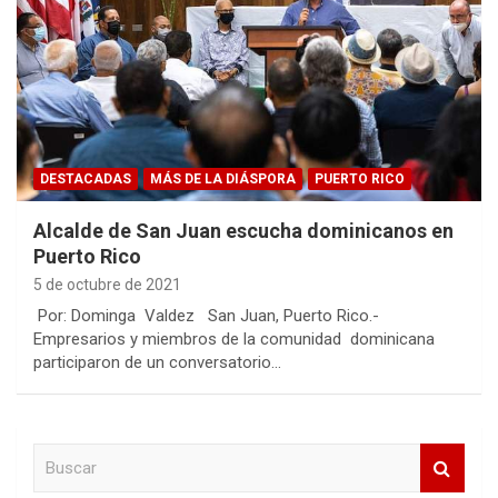
DESTACADAS
MÁS DE LA DIÁSPORA
PUERTO RICO
Alcalde de San Juan escucha dominicanos en
Puerto Rico
5 de octubre de 2021
Por: Dominga Valdez San Juan, Puerto Rico.-
Empresarios y miembros de la comunidad dominicana
participaron de un conversatorio…
B
u