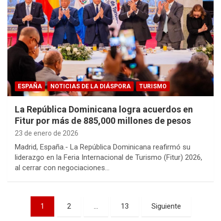
ESPAÑA
NOTICIAS DE LA DIÁSPORA
TURISMO
La República Dominicana logra acuerdos en
Fitur por más de 885,000 millones de pesos
23 de enero de 2026
Madrid, España.- La República Dominicana reafirmó su
liderazgo en la Feria Internacional de Turismo (Fitur) 2026,
al cerrar con negociaciones…
Paginación
1
2
…
13
Siguiente
de