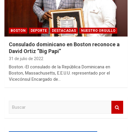
BOSTON
DEPORTE
DESTACADAS
NUESTRO ORGULLO
Consulado dominicano en Boston reconoce a
David Ortiz “Big Papi”
31 de julio de 2022
Boston.-El consulado de la República Dominicana en
Boston, Massachusetts, E.E.U.U. representado por el
Vicecónsul Encargado de…
B
u
s
c
a