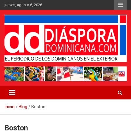
Saltar
jueves, agosto 6, 2026
al
contenido
Medio digital nativo establecido en 2011
Periódico Diáspora Dominicana
Inicio
Blog
Boston
Boston