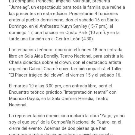
La compañía francesa, Imperial Kikiristan, presenta
“Jumelag”, un espectáculo para toda la familia que reúne a
las presentes en esta edición. Presentarán 4 funciones
gratis al pueblo dominicano, dos el sabado 16 en Santo
Domingo, en el Anfiteatro Nuryn Sanlley ( 5-7 pm.), el
domingo 17, una funcion en Cristo Park (10 am.), y en la
tarde una función en el Centro León (4:30).
Los espacios teóricos ocurrirán el luhnes 18 con entrada
libre en Sala Aida Bonelly, Teatro Nacional, para asistir a la
Charla didáctica sobre el clown, con el destacado artista
argentino Gabriel Chamé quien también impartirá el Taller
“El Placer trágico del clown”, el viernes 15 y el sabado 16.
El martes 19 a las 3:00 pm, con entrada libre, será el
Encuentro teórico práctico “Interpretación teatral” con
Mauricio Dayub, en la Sala Carmen Heredia, Teatro
Nacional.
La representación dominicana incluirá la obra “Yago, yo no
soy el que soy” de la Compañía Nacional de Teatro, en el
cierre del evento. Ademas de dos piezas que han
conmovido miles de espectadores a nivel nacional e