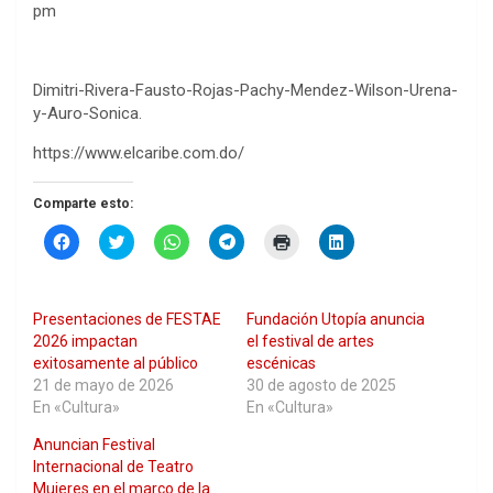
pm
Dimitri-Rivera-Fausto-Rojas-Pachy-Mendez-Wilson-Urena-
y-Auro-Sonica.
https://www.elcaribe.com.do/
Comparte esto:
H
H
H
H
H
H
a
a
a
a
a
a
z
z
z
z
z
z
c
c
c
c
c
c
l
l
l
l
l
l
i
i
i
i
i
i
Presentaciones de FESTAE
Fundación Utopía anuncia
c
c
c
c
c
c
p
p
p
p
p
p
2026 impactan
el festival de artes
a
a
a
a
a
a
exitosamente al público
escénicas
r
r
r
r
r
r
a
a
a
a
a
a
21 de mayo de 2026
30 de agosto de 2025
c
c
c
c
i
c
En «Cultura»
En «Cultura»
o
o
o
o
m
o
m
m
m
m
p
m
p
p
p
p
r
p
Anuncian Festival
a
a
a
a
i
a
Internacional de Teatro
r
r
r
r
m
r
t
t
t
t
i
t
Mujeres en el marco de la