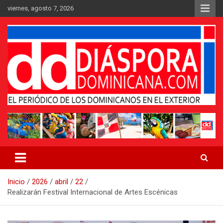
Saltar
viernes, agosto 7, 2026
al
contenido
Medio digital nativo establecido en 2011
Periódico Diáspora Dominicana
Inicio
2026
abril
22
Realizarán Festival Internacional de Artes Escénicas