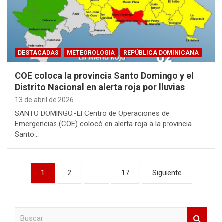
DESTACADAS
METEOROLOGIA
REPÚBLICA DOMINICANA
COE coloca la provincia Santo Domingo y el
Distrito Nacional en alerta roja por lluvias
13 de abril de 2026
SANTO DOMINGO.-El Centro de Operaciones de
Emergencias (COE) colocó en alerta roja a la provincia
Santo…
Paginación
1
2
…
17
Siguiente
de
entradas
B