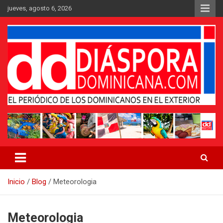
Saltar
jueves, agosto 6, 2026
al
contenido
Medio digital nativo establecido en 2011
Periódico Diáspora Dominicana
Inicio
Blog
Meteorologia
Meteorologia