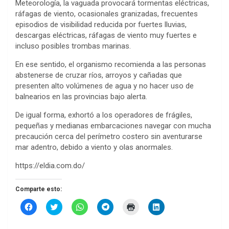
Meteorología, la vaguada provocará tormentas eléctricas,
ráfagas de viento, ocasionales granizadas, frecuentes
episodios de visibilidad reducida por fuertes lluvias,
descargas eléctricas, ráfagas de viento muy fuertes e
incluso posibles trombas marinas.
En ese sentido, el organismo recomienda a las personas
abstenerse de cruzar ríos, arroyos y cañadas que
presenten alto volúmenes de agua y no hacer uso de
balnearios en las provincias bajo alerta.
De igual forma, exhortó a los operadores de frágiles,
pequeñas y medianas embarcaciones navegar con mucha
precaución cerca del perímetro costero sin aventurarse
mar adentro, debido a viento y olas anormales.
https://eldia.com.do/
Comparte esto:
H
H
H
H
H
H
a
a
a
a
a
a
z
z
z
z
z
z
c
c
c
c
c
c