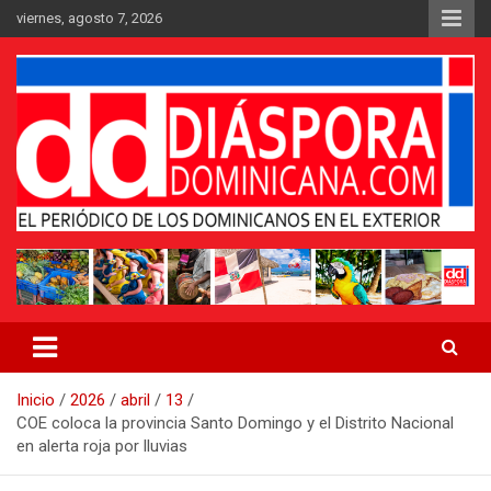
Saltar
viernes, agosto 7, 2026
al
contenido
Medio digital nativo establecido en 2011
Periódico Diáspora Dominicana
Inicio
2026
abril
13
COE coloca la provincia Santo Domingo y el Distrito Nacional
en alerta roja por lluvias