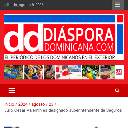
Saltar
sábado, agosto 8, 2026
al
contenido
Medio digital nativo establecido en 2011
Periódico Diáspora Dominicana
Inicio
2024
agosto
23
Julio César Valentín es designado superintendente de Seguros