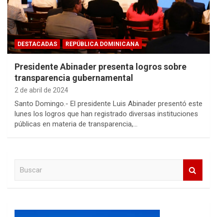
DESTACADAS
REPÚBLICA DOMINICANA
Presidente Abinader presenta logros sobre
transparencia gubernamental
2 de abril de 2024
Santo Domingo.- El presidente Luis Abinader presentó este
lunes los logros que han registrado diversas instituciones
públicas en materia de transparencia,…
B
u
s
c
a
r