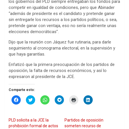
los gobiernos del PLD siempre entregaban los fondos para
competir en igualdad de condiciones, pero que Abinader
“además de presidente es el candidato y pretende ganar
sin entregarle los recursos a los partidos políticos, o sea,
pretende ganar con ventaja, eso no sería realmente unas
elecciones democráticas”.
Dijo que la reunión con Jáquez fue rutinaria, para darle
seguimiento al cronograma electoral, en la supervisión y
que haya garantías.
Enfatizó que la primera preocupación de los partidos de
oposición, la falta de recursos económicos, y así lo
expresaron al presidente de la JCE.
Comparte esto:
H
H
H
H
H
H
a
a
a
a
a
a
z
z
z
z
z
z
c
c
c
c
c
c
l
l
l
l
l
l
i
i
i
i
i
i
PLD solicita a la JCE la
Partidos de oposición
c
c
c
c
c
c
p
p
p
p
p
p
prohibición formal de actos
someten recurso de