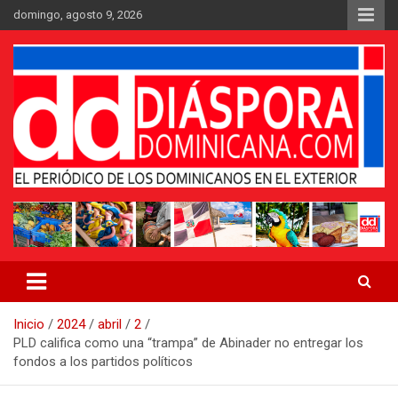
Saltar
domingo, agosto 9, 2026
al
contenido
Medio digital nativo establecido en 2011
Periódico Diáspora Dominicana
Inicio
2024
abril
2
PLD califica como una “trampa” de Abinader no entregar los
fondos a los partidos políticos