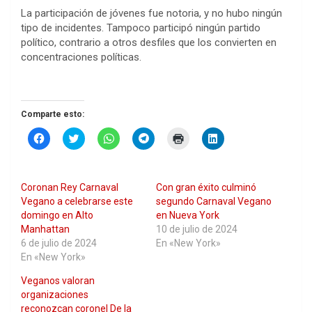
La participación de jóvenes fue notoria, y no hubo ningún
tipo de incidentes. Tampoco participó ningún partido
político, contrario a otros desfiles que los convierten en
concentraciones políticas.
Comparte esto:
H
H
H
H
H
H
a
a
a
a
a
a
z
z
z
z
z
z
c
c
c
c
c
c
l
l
l
l
l
l
i
i
i
i
i
i
Coronan Rey Carnaval
Con gran éxito culminó
c
c
c
c
c
c
p
p
p
p
p
p
Vegano a celebrarse este
segundo Carnaval Vegano
a
a
a
a
a
a
domingo en Alto
en Nueva York
r
r
r
r
r
r
a
a
a
a
a
a
Manhattan
10 de julio de 2024
c
c
c
c
i
c
6 de julio de 2024
En «New York»
o
o
o
o
m
o
m
m
m
m
p
m
En «New York»
p
p
p
p
r
p
a
a
a
a
i
a
Veganos valoran
r
r
r
r
m
r
t
t
t
t
i
t
organizaciones
i
i
i
i
r
i
r
r
r
r
(
r
reconozcan coronel De la