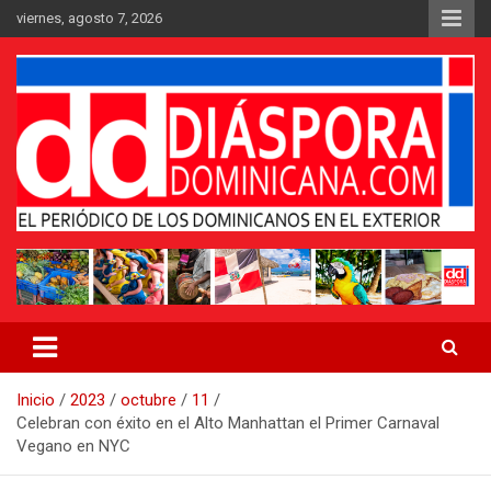
Saltar
viernes, agosto 7, 2026
al
contenido
Medio digital nativo establecido en 2011
Periódico Diáspora Dominicana
Inicio
2023
octubre
11
Celebran con éxito en el Alto Manhattan el Primer Carnaval
Vegano en NYC