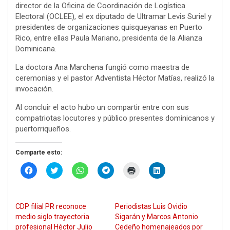
director de la Oficina de Coordinación de Logística
Electoral (OCLEE), el ex diputado de Ultramar Levis Suriel y
presidentes de organizaciones quisqueyanas en Puerto
Rico, entre ellas Paula Mariano, presidenta de la Alianza
Dominicana.
La doctora Ana Marchena fungió como maestra de
ceremonias y el pastor Adventista Héctor Matías, realizó la
invocación.
Al concluir el acto hubo un compartir entre con sus
compatriotas locutores y público presentes dominicanos y
puertorriqueños.
Comparte esto:
H
H
H
H
H
H
a
a
a
a
a
a
z
z
z
z
z
z
c
c
c
c
c
c
l
l
l
l
l
l
i
i
i
i
i
i
CDP filial PR reconoce
Periodistas Luis Ovidio
c
c
c
c
c
c
p
p
p
p
p
p
medio siglo trayectoria
Sigarán y Marcos Antonio
a
a
a
a
a
a
profesional Héctor Julio
Cedeño homenajeados por
r
r
r
r
r
r