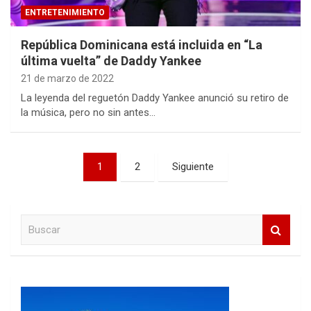
ENTRETENIMIENTO
República Dominicana está incluida en “La
última vuelta” de Daddy Yankee
21 de marzo de 2022
La leyenda del reguetón Daddy Yankee anunció su retiro de
la música, pero no sin antes…
Paginación
1
2
Siguiente
de
entradas
B
u
s
c
a
r