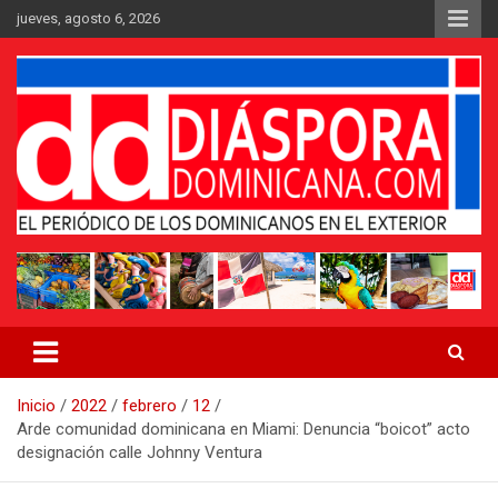
Saltar
jueves, agosto 6, 2026
al
contenido
Medio digital nativo establecido en 2011
Periódico Diáspora Dominicana
Inicio
2022
febrero
12
Arde comunidad dominicana en Miami: Denuncia “boicot” acto
designación calle Johnny Ventura