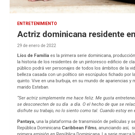
ENTRETENIMIENTO
Actriz dominicana residente en
29 de enero de 2022
Líos de Familia
es la primera serie dominicana, producción
la historia de los residentes de un pintoresco edificio de
público podrá ver personajes de todos los ámbitos de la vi
belleza casada con un político sin escrúpulos fichado por la 
quinto. Vive en una burbuja, en su mundo de apariencias y 
marido Esteban.
“Ser actriz simplemente me hace feliz. Me gusta entretener 
se desconecten de su día a día. O el hecho de que se relac
disfrute su trabajo, no lo siento como tal. Cuando estoy en 
Pantaya,
una la plataforma de transmisión de películas y 
República Dominicana
Caribbean Films
, anunciando así, s
primera emisión en República Dominicana. La serie marca 