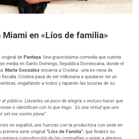
 Miami en «Líos de familia»
 original de
Pantaya
. Una graciosísima comedia que cuenta
 clase media en Santo Domingo, República Dominicana, donde el
da.
Marta Gonzalez
encarna a Cristina: una ex-reina de
fiscalía. Cristina pasa de ser millonaria a quedarse sin un
mentiras, engañando a todos y tapando las locuras de su
al público. Llevarles un poco de alegría o incluso hacer que
ionan e identifican con lo que hago. Es una virtud que uno
el set me siento plena”.
series en español, une fuerzas con la productora con sede en
u primera serie original
“Líos de Familia”
, que finalizó su
la primera coproducción de las compañías y reúne a algunos