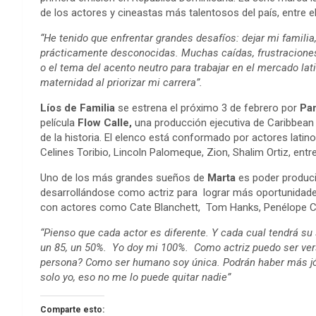
de los actores y cineastas más talentosos del país, entre e
“He tenido que enfrentar grandes desafíos: dejar mi familia,
prácticamente desconocidas. Muchas caídas, frustraciones
o el tema del acento neutro para trabajar en el mercado l
maternidad al priorizar mi carrera”.
Líos de Familia
se estrena el próximo 3 de febrero por
Pa
película
Flow Calle,
una producción ejecutiva de Caribbean
de la historia. El elenco está conformado por actores latino
Celines Toribio, Lincoln Palomeque, Zion, Shalim Ortiz, entr
Uno de los más grandes sueños de
Marta
es poder producir
desarrollándose como actriz para lograr más oportunidade
con actores como Cate Blanchett, Tom Hanks, Penélope Cr
“Pienso que cada actor es diferente. Y cada cual tendrá su
un 85, un 50%. Yo doy mi 100%. Como actriz puedo ser ver
persona? Como ser humano soy única. Podrán haber más jó
solo yo, eso no me lo puede quitar nadie”
Comparte esto: