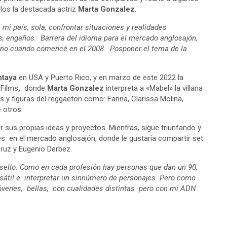
llos la destacada actriz
Marta Gonzalez
.
 mi país, sola, confrontar situaciones y realidades
, engaños. Barrera del idioma para el mercado anglosajón,
atino cuando comencé en el 2008. Posponer el tema de la
ntaya
en USA y Puerto Rico, y en marzo de este 2022 la
 Films
,
donde
Marta Gonzalez
interpreta a «Mabel» la villana
s y figuras del reggaeton como: Farina, Clarissa Molina,
e otros.
 sus propias ideas y proyectos. Mientras, sigue triunfando y
s en el mercado anglosajón, donde le gustaría compartir set
uz y Eugenio Derbez.
 sello. Como en cada profesión hay personas que dan un 90,
sátil e interpretar un sinnúmero de personajes. Pero como
venes, bellas, con cualidades distintas pero con mi ADN