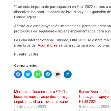
“Con esta importante participación en Fitur 2022 vamos a co
dinamizar las oportunidades de inversión y de expansión de
Blanco Tejera.
Afirmó que esta proyección internacional permitirá presentar
protocolos de seguridad e higiene implementados para aume
La Feria Internacional de Turismo, Fitur 2022 se estará real
miembros de
Asonahores
se darán cita para promocionar l
Fuente: El Día
Comparte esto:
H
H
H
H
H
H
a
a
a
a
a
a
z
z
z
z
z
z
c
c
c
c
c
c
l
l
l
l
l
l
i
i
i
i
i
i
Ministro de Turismo sale a FITUR en
Banco Popular afian
c
c
c
c
c
c
p
p
p
p
p
p
busca de nuevos acuerdos que sigan
liderazgo de apoyo a
a
a
a
a
a
a
impulsando el turismo dominicano
FITUR 2024
r
r
r
r
r
r
a
a
a
a
a
a
17 de enero de 2023
8 de enero de 2024
c
c
c
c
i
c