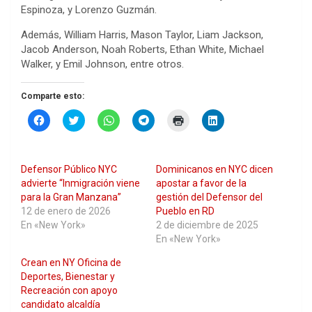
Espinoza, y Lorenzo Guzmán.
Además, William Harris, Mason Taylor, Liam Jackson,
Jacob Anderson, Noah Roberts, Ethan White, Michael
Walker, y Emil Johnson, entre otros.
Comparte esto:
H
H
H
H
H
H
a
a
a
a
a
a
z
z
z
z
z
z
c
c
c
c
c
c
l
l
l
l
l
l
i
i
i
i
i
i
Defensor Público NYC
Dominicanos en NYC dicen
c
c
c
c
c
c
p
p
p
p
p
p
advierte “Inmigración viene
apostar a favor de la
a
a
a
a
a
a
para la Gran Manzana”
gestión del Defensor del
r
r
r
r
r
r
a
a
a
a
a
a
12 de enero de 2026
Pueblo en RD
c
c
c
c
i
c
En «New York»
2 de diciembre de 2025
o
o
o
o
m
o
m
m
m
m
p
m
En «New York»
p
p
p
p
r
p
a
a
a
a
i
a
Crean en NY Oficina de
r
r
r
r
m
r
t
t
t
t
i
t
Deportes, Bienestar y
i
i
i
i
r
i
r
r
r
r
(
r
Recreación con apoyo
e
e
e
e
S
e
candidato alcaldía
n
n
n
n
e
n