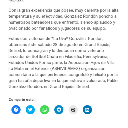
Rapids».
Con la gran experiencia que posee, muy caliente por la alta
temperatura y su efectividad, González Rondón ponchó a
numerosos bateadores que enfrentó, siendo aplaudido y
ovacionado por fanáticos y jugadores de su equipo.
Estas dos victorias de *La Uva* González Rondón,
obtenidas éste sábado 28 de agosto en Grand Rapids,
Detroit, lo consagran y lo destacan como veterano
lanzador de Softbol Chata en Filadelfia, Pennsylvania,
Estados Unidos.Por su parte, la Asociación Hijos de Villa
La Mata en el Exterior {ASHIVILAMEX} organización
comunitaria a la que pertenece, congratuló y felicitó por la
gran hazaña deportiva en la que estuvo involucrado, Pablo
González Rondón, en Grand Rapids, Detroit.
Comparte esto:
H
H
H
H
H
H
a
a
a
a
a
a
z
z
z
z
z
z
c
c
c
c
c
c
l
l
l
l
l
l
i
i
i
i
i
i