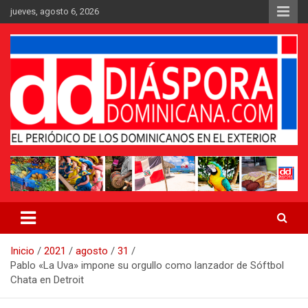
Saltar
jueves, agosto 6, 2026
al
contenido
Medio digital nativo establecido en 2011
Periódico Diáspora Dominicana
Inicio
2021
agosto
31
Pablo «La Uva» impone su orgullo como lanzador de Sóftbol
Chata en Detroit