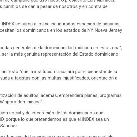
gan de campaña que usó nuestro presidente Luis Abinader,
los cambios se dan a pesar de nosotros y en contra de
 del INDEX se suma a los ya inaugurados espacios de aduanas,
ecesitan los dominicanos en los estados de NY, Nueva Jersey,
andas generales de la dominicanidad radicada en esta zona”,
 a ser la más genuina representación del Estado dominicano
nifestó “que la institución trabajará por el bienestar de la
uda a taxistas con las multas injustificadas, orientación a
etización de adultos, además, emprenderá planes, programas
 diáspora dominicana”.
ón social y de integración de los dominicanos que
a RD, porque lo que pretendemos es que el INDEX sea un
ó Sánchez.
mpo, han venido funcionario de manera muy imperceptible