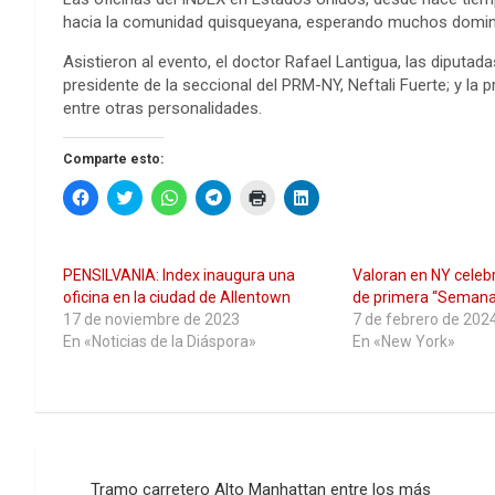
hacia la comunidad quisqueyana, esperando muchos domin
Asistieron al evento, el doctor Rafael Lantigua, las diputadas
presidente de la seccional del PRM-NY, Neftali Fuerte; y l
entre otras personalidades.
Comparte esto:
H
H
H
H
H
H
a
a
a
a
a
a
z
z
z
z
z
z
c
c
c
c
c
c
l
l
l
l
l
l
i
i
i
i
i
i
PENSILVANIA: Index inaugura una
Valoran en NY celeb
c
c
c
c
c
c
p
p
p
p
p
p
oficina en la ciudad de Allentown
de primera “Semana 
a
a
a
a
a
a
17 de noviembre de 2023
7 de febrero de 202
r
r
r
r
r
r
a
a
a
a
a
a
En «Noticias de la Diáspora»
En «New York»
c
c
c
c
i
c
o
o
o
o
m
o
m
m
m
m
p
m
p
p
p
p
r
p
a
a
a
a
i
a
r
r
r
r
m
r
t
t
t
t
i
t
i
i
i
i
r
i
Navegación
r
r
r
r
(
r
e
e
e
e
S
e
Tramo carretero Alto Manhattan entre los más