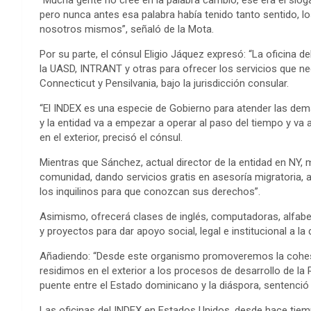
“Mucha gente no cree en la palabra cambio, ese era el slo
pero nunca antes esa palabra había tenido tanto sentido, 
nosotros mismos”, señaló de la Mota.
Por su parte, el cónsul Eligio Jáquez expresó: “La oficina
la UASD, INTRANT y otras para ofrecer los servicios que n
Connecticut y Pensilvania, bajo la jurisdicción consular.
“El INDEX es una especie de Gobierno para atender las dem
y la entidad va a empezar a operar al paso del tiempo y va
en el exterior, precisó el cónsul.
Mientras que Sánchez, actual director de la entidad en NY, ma
comunidad, dando servicios gratis en asesoría migratoria, ay
los inquilinos para que conozcan sus derechos”.
Asimismo, ofrecerá clases de inglés, computadoras, alfab
y proyectos para dar apoyo social, legal e institucional a la
Añadiendo: “Desde este organismo promoveremos la cohesi
residimos en el exterior a los procesos de desarrollo de l
puente entre el Estado dominicano y la diáspora, sentenci
Las oficinas del INDEX en Estados Unidos, desde hace tie