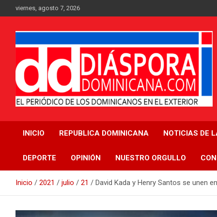
Saltar
viernes, agosto 7, 2026
al
contenido
Medio digital nativo establecido en 2011
Periódico Diáspora
INICIO
REPUBLICA DOMINICANA
NOTICIAS DE 
Dominicana
DEPORTE
OPINIÓN
NUESTRO ORGULLO
CON
Inicio
2021
julio
21
David Kada y Henry Santos se unen en