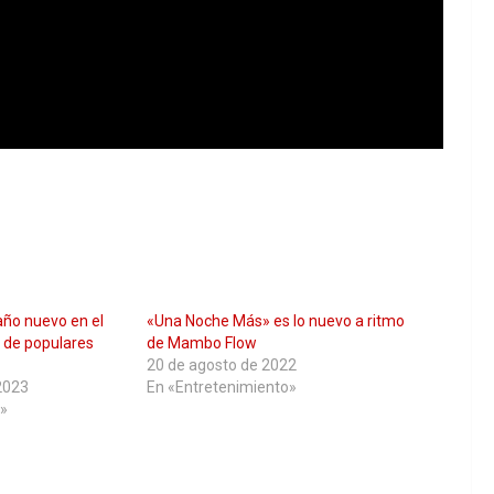
 año nuevo en el
«Una Noche Más» es lo nuevo a ritmo
 de populares
de Mambo Flow
20 de agosto de 2022
2023
En «Entretenimiento»
»