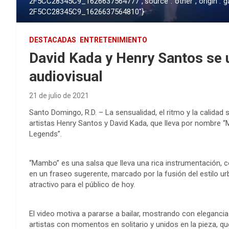
2F5CC28345C9_1626637564777","source":"other","origin":"g
2F5CC28345C9_1626637564810"}
DESTACADAS
ENTRETENIMIENTO
David Kada y Henry Santos se
audiovisual
21 de julio de 2021
Santo Domingo, R.D. – La sensualidad, el ritmo y la calidad
artistas Henry Santos y David Kada, que lleva por nombre “
Legends”.
“Mambo” es una salsa que lleva una rica instrumentación, c
en un fraseo sugerente, marcado por la fusión del estilo u
atractivo para el público de hoy.
El video motiva a pararse a bailar, mostrando con eleganci
artistas con momentos en solitario y unidos en la pieza, que