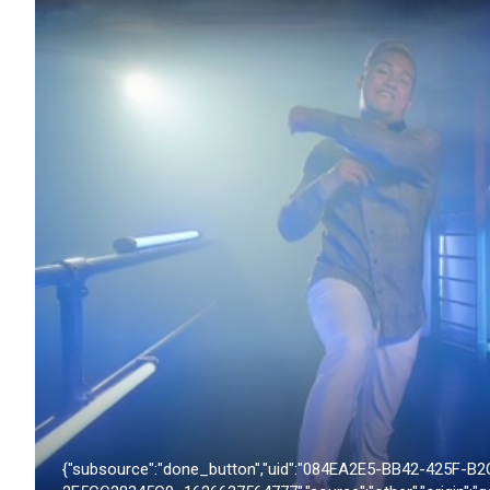
{"subsource":"done_button","uid":"084EA2E5-BB42-425F-B2