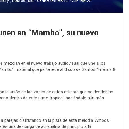
allery","source_sid":"084EA2E5-BB42-425F-B2C9-
 unen en “Mambo”, su nuevo
 se mezclan en el nuevo trabajo audiovisual que une a los
Mambo”, material que pertenece al disco de Santos “Friends &
on la unión de las voces de estos artistas que se desdoblan
rbano dentro de este ritmo tropical, haciéndolo aún más
a a parejas disfrutando en la pista de esta melodía. Ambos
 es una descarga de adrenalina de principio a fin.