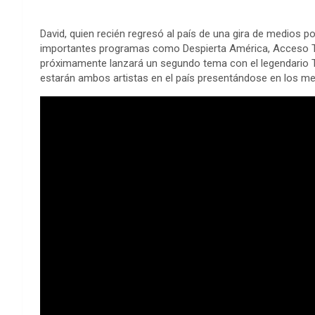
David, quien recién regresó al país de una gira de medios p
importantes programas como Despierta América, Acceso Tot
próximamente lanzará un segundo tema con el legendario Tit
estarán ambos artistas en el país presentándose en los me