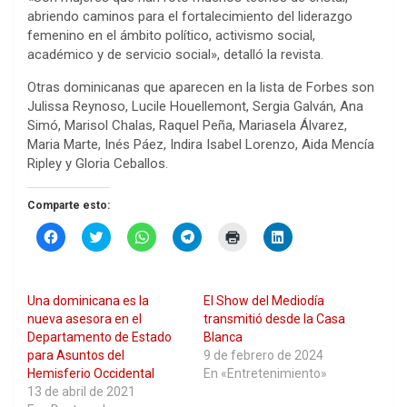
abriendo caminos para el fortalecimiento del liderazgo
femenino en el ámbito político, activismo social,
académico y de servicio social», detalló la revista.
Otras dominicanas que aparecen en la lista de Forbes son
Julissa Reynoso, Lucile Houellemont, Sergia Galván, Ana
Simó, Marisol Chalas, Raquel Peña, Mariasela Álvarez,
Maria Marte, Inés Páez, Indira Isabel Lorenzo, Aida Mencía
Ripley y Gloria Ceballos.
Comparte esto:
H
H
H
H
H
H
a
a
a
a
a
a
z
z
z
z
z
z
c
c
c
c
c
c
l
l
l
l
l
l
i
i
i
i
i
i
Una dominicana es la
El Show del Mediodía
c
c
c
c
c
c
p
p
p
p
p
p
nueva asesora en el
transmitió desde la Casa
a
a
a
a
a
a
Departamento de Estado
Blanca
r
r
r
r
r
r
a
a
a
a
a
a
para Asuntos del
9 de febrero de 2024
c
c
c
c
i
c
Hemisferio Occidental
En «Entretenimiento»
o
o
o
o
m
o
m
m
m
m
p
m
13 de abril de 2021
p
p
p
p
r
p