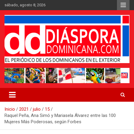
Saltar
sábado, agosto 8, 2026
al
contenido
Medio digital nativo establecido en 2011
Periódico Diáspora Dominicana
Inicio
2021
julio
15
Raquel Peña, Ana Simó y Mariasela Álvarez entre las 100
Mujeres Más Poderosas, según Forbes