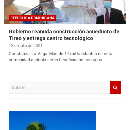
REPÚBLICA DOMINICANA
Gobierno reanuda construcción acueducto de
Tireo y entrega centro tecnológico
12 de julio de 2021
Constanza, La Vega. Más de 17 mil habitantes de esta
comunidad agrícola serán beneficiadas con agua…
B
u
s
c
a
r