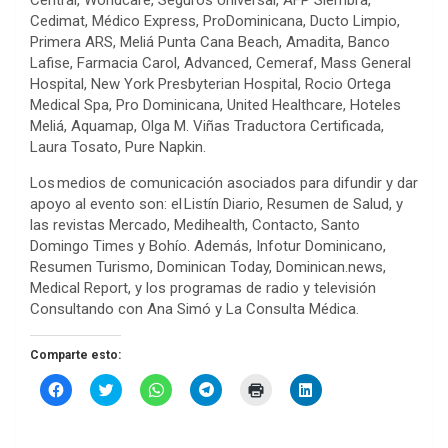
Central, Worldcare, Seguros Universal, AFP Siembra,
Cedimat, Médico Express, ProDominicana, Ducto Limpio,
Primera ARS, Meliá Punta Cana Beach, Amadita, Banco
Lafise, Farmacia Carol, Advanced, Cemeraf, Mass General
Hospital, New York Presbyterian Hospital, Rocio Ortega
Medical Spa, Pro Dominicana, United Healthcare, Hoteles
Meliá, Aquamap, Olga M. Viñas Traductora Certificada,
Laura Tosato, Pure Napkin.
Los medios de comunicación asociados para difundir y dar
apoyo al evento son: el Listín Diario, Resumen de Salud, y
las revistas Mercado, Medihealth, Contacto, Santo
Domingo Times y Bohío. Además, Infotur Dominicano,
Resumen Turismo, Dominican Today, Dominican.news,
Medical Report, y los programas de radio y televisión
Consultando con Ana Simó y La Consulta Médica.
Comparte esto:
H
H
H
H
H
H
a
a
a
a
a
a
z
z
z
z
z
z
c
c
c
c
c
c
l
l
l
l
l
l