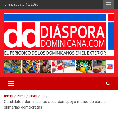
Saltar
lunes, agosto 10, 2026
al
contenido
Medio digital nativo establecido en 2011
Periódico Diáspora Dominicana
Inicio
2021
junio
11
Candidatos dominicanos acuerdan apoyo mutuo de cara a
primarias demócratas