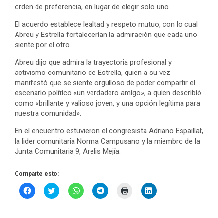
orden de preferencia, en lugar de elegir solo uno.
El acuerdo establece lealtad y respeto mutuo, con lo cual
Abreu y Estrella fortalecerían la admiración que cada uno
siente por el otro.
Abreu dijo que admira la trayectoria profesional y
activismo comunitario de Estrella, quien a su vez
manifestó que se siente orgulloso de poder compartir el
escenario político «un verdadero amigo», a quien describió
como «brillante y valioso joven, y una opción legítima para
nuestra comunidad».
En el encuentro estuvieron el congresista Adriano Espaillat,
la lider comunitaria Norma Campusano y la miembro de la
Junta Comunitaria 9, Arelis Mejía.
Comparte esto:
H
H
H
H
H
H
a
a
a
a
a
a
z
z
z
z
z
z
c
c
c
c
c
c
l
l
l
l
l
l