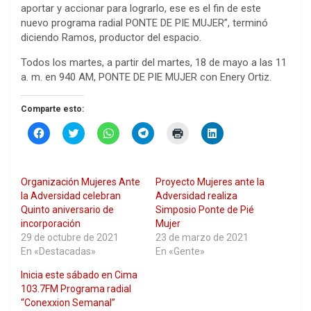
aportar y accionar para lograrlo, ese es el fin de este
nuevo programa radial PONTE DE PIE MUJER”, terminó
diciendo Ramos, productor del espacio.
Todos los martes, a partir del martes, 18 de mayo a las 11
a. m. en 940 AM, PONTE DE PIE MUJER con Enery Ortiz.
Comparte esto:
H
H
H
H
H
H
a
a
a
a
a
a
z
z
z
z
z
z
c
c
c
c
c
c
l
l
l
l
l
l
i
i
i
i
i
i
Organización Mujeres Ante
Proyecto Mujeres ante la
c
c
c
c
c
c
p
p
p
p
p
p
la Adversidad celebran
Adversidad realiza
a
a
a
a
a
a
Quinto aniversario de
Simposio Ponte de Pié
r
r
r
r
r
r
a
a
a
a
a
a
incorporación
Mujer
c
c
c
c
i
c
29 de octubre de 2021
23 de marzo de 2021
o
o
o
o
m
o
m
m
m
m
p
m
En «Destacadas»
En «Gente»
p
p
p
p
r
p
a
a
a
a
i
a
Inicia este sábado en Cima
r
r
r
r
m
r
t
t
t
t
i
t
103.7FM Programa radial
i
i
i
i
r
i
r
r
r
r
(
r
“Conexxion Semanal”