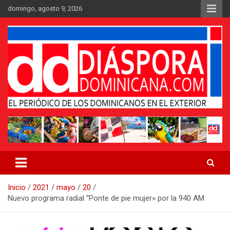
Saltar
domingo, agosto 9, 2026
al
contenido
Medio digital nativo establecido en 2011
Periódico Diáspora Dominicana
Inicio
2021
mayo
20
Nuevo programa radial “Ponte de pie mujer» por la 940 AM