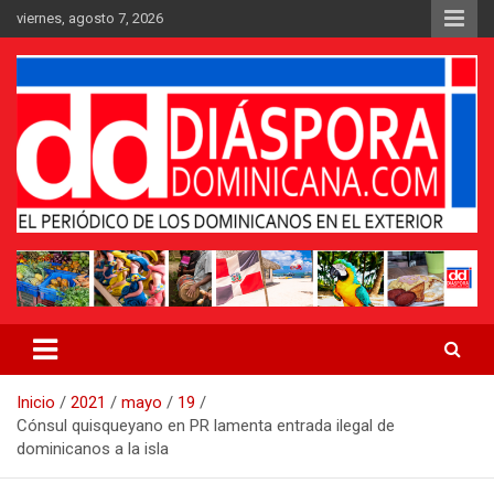
Saltar
viernes, agosto 7, 2026
al
contenido
Medio digital nativo establecido en 2011
Periódico Diáspora Dominicana
Inicio
2021
mayo
19
Cónsul quisqueyano en PR lamenta entrada ilegal de
dominicanos a la isla