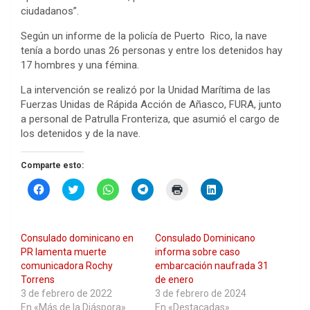
ciudadanos”.
Según un informe de la policía de Puerto Rico, la nave
tenía a bordo unas 26 personas y entre los detenidos hay
17 hombres y una fémina.
La intervención se realizó por la Unidad Marítima de las
Fuerzas Unidas de Rápida Acción de Añasco, FURA, junto
a personal de Patrulla Fronteriza, que asumió el cargo de
los detenidos y de la nave.
Comparte esto:
H
H
H
H
H
H
a
a
a
a
a
a
z
z
z
z
z
z
c
c
c
c
c
c
l
l
l
l
l
l
i
i
i
i
i
i
Consulado dominicano en
Consulado Dominicano
c
c
c
c
c
c
p
p
p
p
p
p
PR lamenta muerte
informa sobre caso
a
a
a
a
a
a
comunicadora Rochy
embarcación naufrada 31
r
r
r
r
r
r
a
a
a
a
a
a
Torrens
de enero
c
c
c
c
i
c
3 de febrero de 2022
3 de febrero de 2024
o
o
o
o
m
o
m
m
m
m
p
m
En «Más de la Diáspora»
En «Destacadas»