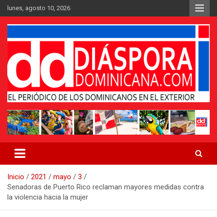
Saltar
lunes, agosto 10, 2026
al
contenido
Medio digital nativo establecido en 2011
Periódico Diáspora Dominicana
Inicio
2021
mayo
3
Senadoras de Puerto Rico reclaman mayores medidas contra
la violencia hacia la mujer