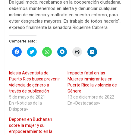
De igual modo, recabamos en la cooperación ciudadana,
debemos mantenernos en alerta y denunciar cualquier
indicio de violencia y maltrato en nuestro entorno, para
evitar desgracias mayores. Es trabajo de todos hacerlo”,
expresó finalmente la senadora Riquelme Cabrera.
Comparte esto:
H
H
H
H
H
H
a
a
a
a
a
a
z
z
z
z
z
z
c
c
c
c
c
c
l
l
l
l
l
l
i
i
i
i
i
i
Iglesia Adventista de
Impacto fatal en las
c
c
c
c
c
c
p
p
p
p
p
p
Puerto Rico busca prevenir
Mujeres inmigrantes en
a
a
a
a
a
a
violencia de género a
Puerto Rico la violencia de
r
r
r
r
r
r
a
a
a
a
a
a
través de publicación
Género
c
c
c
c
i
c
5 de mayo de 2021
13 de diciembre de 2022
o
o
o
o
m
o
m
m
m
m
p
m
En «Noticias de la
En «Destacadas»
p
p
p
p
r
p
Diáspora»
a
a
a
a
i
a
r
r
r
r
m
r
t
t
t
t
i
t
Deponen en Buchanan
i
i
i
i
r
i
r
r
r
r
(
r
sobre la mujer y su
e
e
e
e
S
e
empoderamiento en la
n
n
n
n
e
n