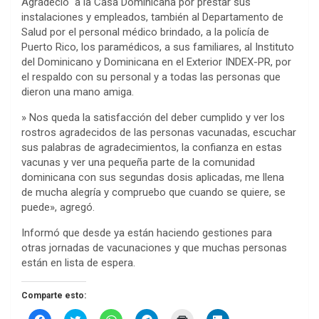
Agradeció a la Casa Dominicana por prestar sus
instalaciones y empleados, también al Departamento de
Salud por el personal médico brindado, a la policía de
Puerto Rico, los paramédicos, a sus familiares, al Instituto
del Dominicano y Dominicana en el Exterior INDEX-PR, por
el respaldo con su personal y a todas las personas que
dieron una mano amiga.
» Nos queda la satisfacción del deber cumplido y ver los
rostros agradecidos de las personas vacunadas, escuchar
sus palabras de agradecimientos, la confianza en estas
vacunas y ver una pequeña parte de la comunidad
dominicana con sus segundas dosis aplicadas, me llena
de mucha alegría y compruebo que cuando se quiere, se
puede», agregó.
Informó que desde ya están haciendo gestiones para
otras jornadas de vacunaciones y que muchas personas
están en lista de espera.
Comparte esto:
H
H
H
H
H
H