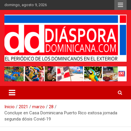
Saltar
domingo, agosto 9, 2026
al
contenido
Medio digital nativo establecido en 2011
Periódico Diáspora Dominicana
Inicio
2021
marzo
28
Concluye en Casa Dominicana Puerto Rico exitosa jornada
segunda dósis Covid-19