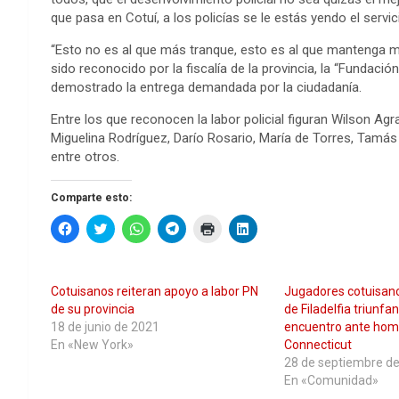
que pasa en Cotuí, a los policías se le estás yendo el servi
“Esto no es al que más tranque, esto es al que mantenga más
sido reconocido por la fiscalía de la provincia, la “Fundación
demostrado la entrega demandada por la ciudadanía.
Entre los que reconocen la labor policial figuran Wilson Ag
Miguelina Rodríguez, Darío Rosario, María de Torres, Tamás 
entre otros.
Comparte esto:
H
H
H
H
H
H
a
a
a
a
a
a
z
z
z
z
z
z
c
c
c
c
c
c
l
l
l
l
l
l
i
i
i
i
i
i
Cotuisanos reiteran apoyo a labor PN
Jugadores cotuisano
c
c
c
c
c
c
p
p
p
p
p
p
de su provincia
de Filadelfia triunfa
a
a
a
a
a
a
18 de junio de 2021
encuentro ante hom
r
r
r
r
r
r
a
a
a
a
a
a
En «New York»
Connecticut
c
c
c
c
i
c
28 de septiembre d
o
o
o
o
m
o
m
m
m
m
p
m
En «Comunidad»
p
p
p
p
r
p