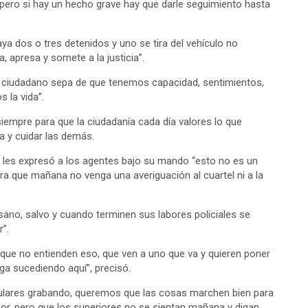
 pero si hay un hecho grave hay que darle seguimiento hasta
ya dos o tres detenidos y uno se tira del vehículo no
, apresa y somete a la justicia”.
el ciudadano sepa de que tenemos capacidad, sentimientos,
 la vida”.
empre para que la ciudadanía cada día valores lo que
a y cuidar las demás.
a, les expresó a los agentes bajo su mando “esto no es un
ra que mañana no venga una averiguación al cuartel ni a la
ano, salvo y cuando terminen sus labores policiales se
”.
s que no entienden eso, que ven a uno que va y quieren poner
ga sucediendo aquí”, precisó.
lulares grabando, queremos que las cosas marchen bien para
jor, pero que los superiores no se sientan mañana y digan