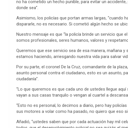
no ha cometido un hecho punible, para evitar un accidente,
donde sea”.
Asimismo, los policías que portan armas largas, “cuando ha
dispararle, no es necesario. Si cometió algún hecho se ubica
Nuestro mensaje es que “la policía brinde un servicio que 
somos profesionales, seres humanos, valores y respetamos
Queremos que ese servicio sea de esa manera, mañana y si
estamos haciendo, arriesgando nuestra vida para salvar vid
Por su parte, el coronel De la Cruz, comandante de la plaz
asunto personal contra el ciudadano, esto es un asunto, pa
ciudadanía”.
“Lo que queremos es que cada uno de ustedes llegue aquí s
vayan a sus casas tranquilo o vengan al cuartel a descansar
“Esto no es personal, lo decimos a diario, pero hay policía
sus motores a volar como ha pasado, no quiero que eso si
Añadió, “ustedes saben que por cada actuación hay mil ce
todos, que el desenvolvimiento policial no sea quizás el me