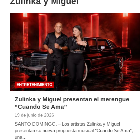
Zulinka y Miguel
ENTRETENIMIENTO
Zulinka y Miguel presentan el merengue
“Cuando Se Ama”
19 de junio de 2026
SANTO DOMINGO. – Los artistas Zulinka y Miguel
presentan su nueva propuesta musical “Cuando Se Ama”,
una…