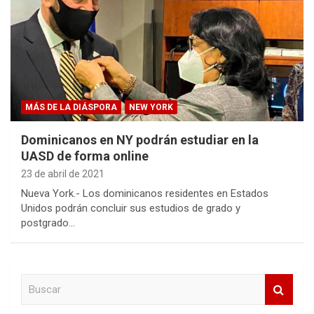
MÁS DE LA DIÁSPORA
NEW YORK
Dominicanos en NY podrán estudiar en la
UASD de forma online
23 de abril de 2021
Nueva York.- Los dominicanos residentes en Estados
Unidos podrán concluir sus estudios de grado y
postgrado…
B
u
s