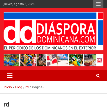
Saltar
jueves, agosto 6, 2026
al
contenido
Medio digital nativo establecido en 2011
Periódico Diáspora Dominicana
Inicio
Blog
rd
Página 6
rd