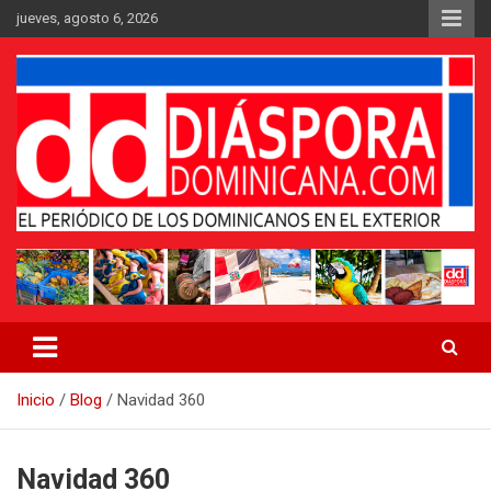
Saltar
jueves, agosto 6, 2026
al
contenido
Medio digital nativo establecido en 2011
Periódico Diáspora Dominicana
Inicio
Blog
Navidad 360
Navidad 360