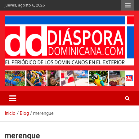
Saltar
jueves, agosto 6, 2026
al
contenido
Medio digital nativo establecido en 2011
Periódico Diáspora Dominicana
Inicio
Blog
merengue
merengue