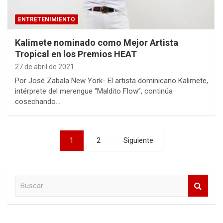
ENTRETENIMIENTO
Kalimete nominado como Mejor Artista
Tropical en los Premios HEAT
27 de abril de 2021
Por José Zabala New York- El artista dominicano Kalimete,
intérprete del merengue “Maldito Flow”, continúa
cosechando…
Paginación
1
2
Siguiente
de
entradas
B
u
s
c
a