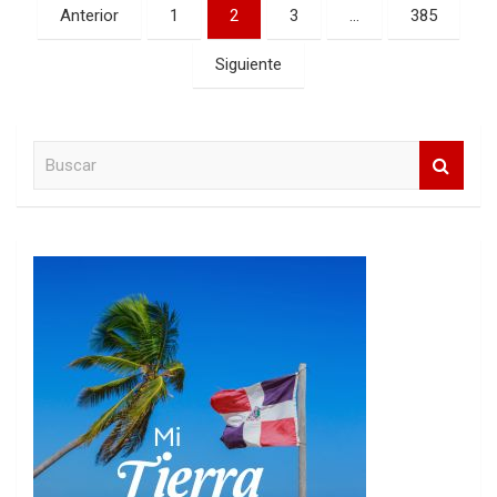
Paginación
Anterior
1
2
3
…
385
de
Siguiente
entradas
B
u
s
c
a
r