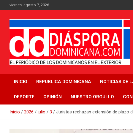
Saltar
viernes, agosto 7, 2026
al
contenido
Medio digital nativo establecido en 2011
Periódico Diáspora
INICIO
REPUBLICA DOMINICANA
NOTICIAS DE 
Dominicana
DEPORTE
OPINIÓN
NUESTRO ORGULLO
CON
Inicio
2026
julio
3
Juristas rechazan extensión de plazo d