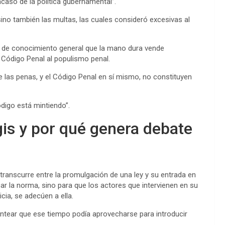
acaso de la política gubernamental”.
sino también las multas, las cuales consideró excesivas al
es de conocimiento general que la mano dura vende
l Código Penal al populismo penal.
las penas, y el Código Penal en sí mismo, no constituyen
ódigo está mintiendo”.
egis y por qué genera debate
 transcurre entre la promulgación de una ley y su entrada en
car la norma, sino para que los actores que intervienen en su
cia, se adecúen a ella.
lantear que ese tiempo podía aprovecharse para introducir