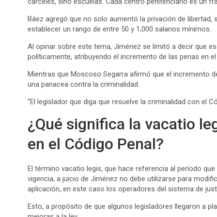
cárceles, sino escuelas. Cada centro penitenciario es un fr
Báez agregó que no solo aumentó la privación de libertad, 
establecer un rango de entre 50 y 1,000 salarios mínimos.
Al opinar sobre este tema, Jiménez se limitó a decir que 
políticamente, atribuyendo el incremento de las penas en e
Mientras que Moscoso Segarra afirmó que el incremento de 
una panacea contra la criminalidad.
“El legislador que diga que resuelve la criminalidad con el C
¿Qué significa la vacatio l
en el Código Penal?
El término vacatio legis, que hace referencia al período que
vigencia, a juicio de Jiménez no debe utilizarse para modifi
aplicación, en este caso los operadores del sistema de justi
Esto, a propósito de que algunos legisladores llegaron a p
mejoras a la ley.