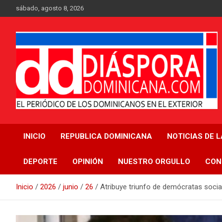
Saltar
sábado, agosto 8, 2026
al
contenido
Medio digital nativo establecido en 2011
Periódico Diáspora
INICIO
REPUBLICA DOMINICANA
NOTICIAS DE 
Dominicana
DEPORTE
OPINIÓN
NUESTRO ORGULLO
CON
Inicio
2026
junio
26
Atribuye triunfo de demócratas socia