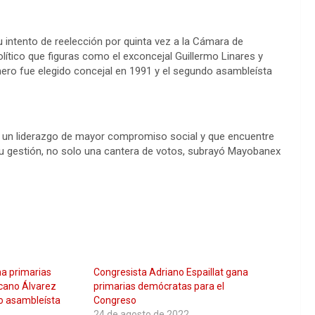
su intento de reelección por quinta vez a la Cámara de
lítico que figuras como el exconcejal Guillermo Linares y
imero fue elegido concejal en 1991 y el segundo asambleísta
n un liderazgo de mayor compromiso social y que encuentre
su gestión, no solo una cantera de votos, subrayó Mayobanex
a primarias
Congresista Adriano Espaillat gana
cano Álvarez
primarias demócratas para el
o asambleísta
Congreso
24 de agosto de 2022