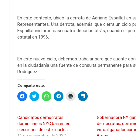
En este contexto, ubico la derrota de Adriano Espaillat en 
Representantes. Una derrota, además, que cierra un ciclo po
Espaillat iniciaron casi cuatro décadas atrás, cuando el pr
estatal en 1996.
En este nuevo ciclo, debemos trabajar para que cuente co
en la ciudadanía una fuente de consulta permanente para 
Rodríguez.
Comparte esto:
H
H
H
H
H
H
a
a
a
a
a
a
z
z
z
z
z
z
c
c
c
c
c
c
l
l
l
l
l
l
i
i
i
i
i
i
Candidatos demócratas
Gobernadora NY gan
c
c
c
c
c
c
p
p
p
p
p
p
dominicanos NYC barren en
demócratas; domini
a
a
a
a
a
a
elecciones de este martes
virtual ganador com
r
r
r
r
r
r
a
a
a
a
a
a
11 de noviembre de 2022
Bronx