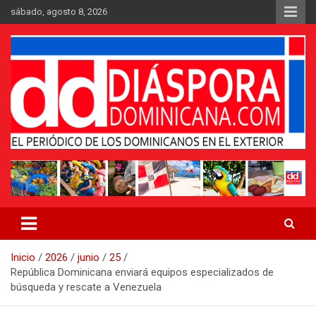
Saltar
sábado, agosto 8, 2026
al
contenido
Medio digital nativo establecido en 2011
Periódico Diáspora Dominicana
Inicio
2026
junio
25
República Dominicana enviará equipos especializados de
búsqueda y rescate a Venezuela