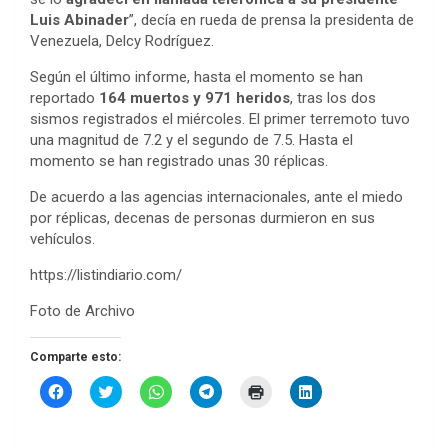
Luis Abinader
”, decía en rueda de prensa la presidenta de
Venezuela, Delcy Rodríguez.
Según el último informe, hasta el momento se han
reportado
164 muertos y 971 heridos
, tras los dos
sismos registrados el miércoles. El primer terremoto tuvo
una magnitud de 7.2 y el segundo de 7.5. Hasta el
momento se han registrado unas 30 réplicas.
De acuerdo a las agencias internacionales, ante el miedo
por réplicas, decenas de personas durmieron en sus
vehículos.
https://listindiario.com/
Foto de Archivo
Comparte esto:
H
H
H
H
H
H
a
a
a
a
a
a
z
z
z
z
z
z
c
c
c
c
c
c
l
l
l
l
l
l