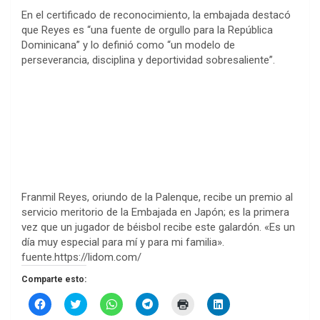
En el certificado de reconocimiento, la embajada destacó
que Reyes es “una fuente de orgullo para la República
Dominicana” y lo definió como “un modelo de
perseverancia, disciplina y deportividad sobresaliente”.
Franmil Reyes, oriundo de la Palenque, recibe un premio al
servicio meritorio de la Embajada en Japón; es la primera
vez que un jugador de béisbol recibe este galardón. «Es un
día muy especial para mí y para mi familia».
fuente.https://lidom.com/
Comparte esto:
H
H
H
H
H
H
a
a
a
a
a
a