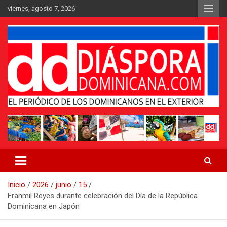
Saltar
viernes, agosto 7, 2026
al
contenido
Medio digital nativo establecido en 2011
Periódico Diáspora Dominicana
Inicio
2026
junio
15
Franmil Reyes durante celebración del Día de la República
Dominicana en Japón