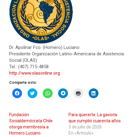
Dr. Apolinar Fco. (Homero) Luciano
Presidente Organización Latino-Americana de Asistencia
Social (OLAS)
Tel.: (407) 715-4858
http://www.olasonline.org
Comparte esto:
H
H
H
H
H
H
a
a
a
a
a
a
z
z
z
z
z
z
c
c
c
c
c
c
l
l
l
l
l
l
i
i
i
i
i
i
Fundación
Para quererte: La gaviota
c
c
c
c
c
c
p
p
p
p
p
p
Socialdemócrata Chile
que cumplió cuarenta años
a
a
a
a
a
a
otorga membresía a
3 de julio de 2026
r
r
r
r
r
r
a
a
a
a
a
a
Homero Luciano
En «Articulo»
c
c
c
c
i
c