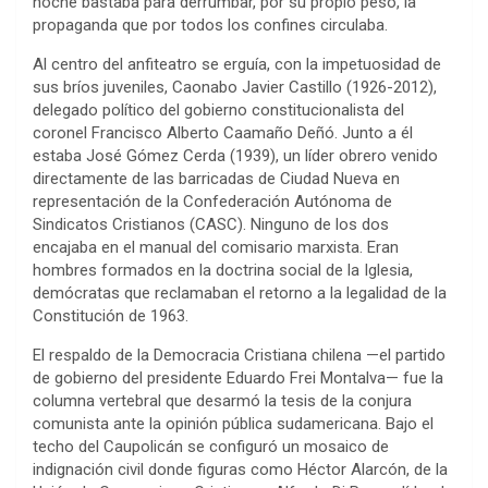
noche bastaba para derrumbar, por su propio peso, la
propaganda que por todos los confines circulaba.
Al centro del anfiteatro se erguía, con la impetuosidad de
sus bríos juveniles, Caonabo Javier Castillo (1926-2012),
delegado político del gobierno constitucionalista del
coronel Francisco Alberto Caamaño Deñó. Junto a él
estaba José Gómez Cerda (1939), un líder obrero venido
directamente de las barricadas de Ciudad Nueva en
representación de la Confederación Autónoma de
Sindicatos Cristianos (CASC). Ninguno de los dos
encajaba en el manual del comisario marxista. Eran
hombres formados en la doctrina social de la Iglesia,
demócratas que reclamaban el retorno a la legalidad de la
Constitución de 1963.
El respaldo de la Democracia Cristiana chilena —el partido
de gobierno del presidente Eduardo Frei Montalva— fue la
columna vertebral que desarmó la tesis de la conjura
comunista ante la opinión pública sudamericana. Bajo el
techo del Caupolicán se configuró un mosaico de
indignación civil donde figuras como Héctor Alarcón, de la