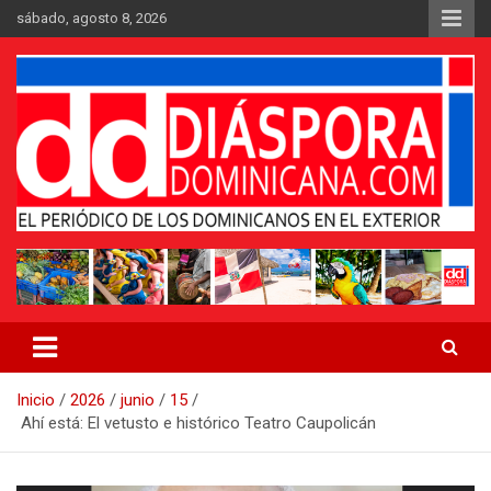
Saltar
sábado, agosto 8, 2026
al
contenido
Medio digital nativo establecido en 2011
Periódico Diáspora Dominicana
Inicio
2026
junio
15
Ahí está: El vetusto e histórico Teatro Caupolicán