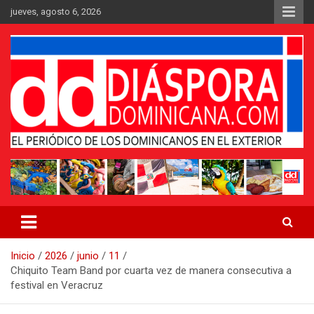
Saltar
jueves, agosto 6, 2026
al
contenido
Medio digital nativo establecido en 2011
Periódico Diáspora Dominicana
Inicio
2026
junio
11
Chiquito Team Band por cuarta vez de manera consecutiva a
festival en Veracruz