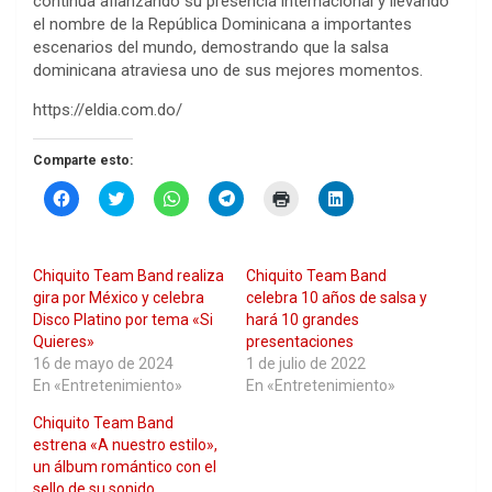
continúa afianzando su presencia internacional y llevando
el nombre de la República Dominicana a importantes
escenarios del mundo, demostrando que la salsa
dominicana atraviesa uno de sus mejores momentos.
https://eldia.com.do/
Comparte esto:
H
H
H
H
H
H
a
a
a
a
a
a
z
z
z
z
z
z
c
c
c
c
c
c
l
l
l
l
l
l
i
i
i
i
i
i
Chiquito Team Band realiza
Chiquito Team Band
c
c
c
c
c
c
p
p
p
p
p
p
gira por México y celebra
celebra 10 años de salsa y
a
a
a
a
a
a
Disco Platino por tema «Si
hará 10 grandes
r
r
r
r
r
r
a
a
a
a
a
a
Quieres»
presentaciones
c
c
c
c
i
c
16 de mayo de 2024
1 de julio de 2022
o
o
o
o
m
o
m
m
m
m
p
m
En «Entretenimiento»
En «Entretenimiento»
p
p
p
p
r
p
a
a
a
a
i
a
Chiquito Team Band
r
r
r
r
m
r
t
t
t
t
i
t
estrena «A nuestro estilo»,
i
i
i
i
r
i
r
r
r
r
(
r
un álbum romántico con el
e
e
e
e
S
e
sello de su sonido