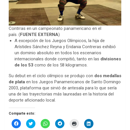
Contrras en un campeonato panamericano en el
país. (
FUENTE EXTERNA
)
A excepción de los Juegos Olímpicos, la hija de
Arístides Sánchez Reyna y Eridania Contreras exhibió
un dominio absoluto en todos los escenarios
internacionales donde compitió, tanto en las
divisiones
de los 53
como de los 58 kilogramos.
Su debut en el ciclo olímpico se produjo con
dos medallas
de plata
en los Juegos Panamericanos de Santo Domingo
2003, plataforma que sirvió de antesala para lo que sería
una de las trayectorias más laureadas en la historia del
deporte aficionado local.
Comparte esto:
H
H
H
H
H
H
a
a
a
a
a
a