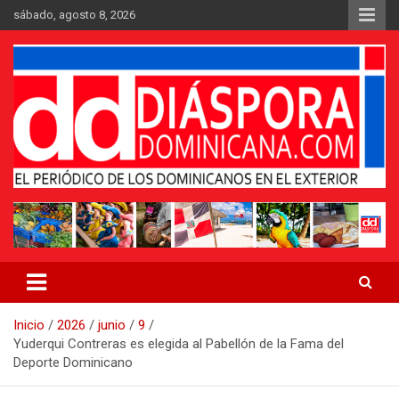
Saltar
sábado, agosto 8, 2026
al
contenido
Medio digital nativo establecido en 2011
Periódico Diáspora Dominicana
Inicio
2026
junio
9
Yuderqui Contreras es elegida al Pabellón de la Fama del
Deporte Dominicano