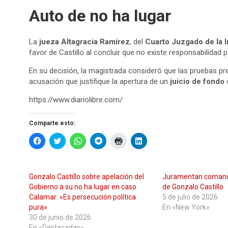
Auto de no ha lugar
La
jueza Altagracia Ramírez
, del
Cuarto Juzgado de la I
favor de Castillo al concluir que no existe responsabilidad 
En su decisión, la magistrada consideró que las pruebas p
acusación que justifique la apertura de un
juicio de fondo
c
https://www.diariolibre.com/
Comparte esto:
H
H
H
H
H
H
a
a
a
a
a
a
z
z
z
z
z
z
c
c
c
c
c
c
l
l
l
l
l
l
i
i
i
i
i
i
Gonzalo Castillo sobre apelación del
Juramentan coman
c
c
c
c
c
c
p
p
p
p
p
p
Gobierno a su no ha lugar en caso
de Gonzalo Castillo
a
a
a
a
a
a
Calamar: «Es persecución política
5 de julio de 2026
r
r
r
r
r
r
a
a
a
a
a
a
pura»
En «New York»
c
c
c
c
i
c
30 de junio de 2026
o
o
o
o
m
o
m
m
m
m
p
m
En «Destacadas»