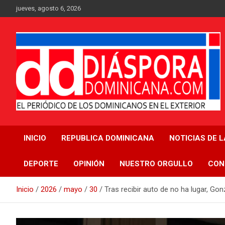
Saltar
jueves, agosto 6, 2026
al
contenido
Medio digital nativo establecido en 2011
Periódico Diáspora
INICIO
REPUBLICA DOMINICANA
NOTICIAS DE 
Dominicana
DEPORTE
OPINIÓN
NUESTRO ORGULLO
CON
Inicio
2026
mayo
30
Tras recibir auto de no ha lugar, Gon