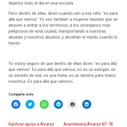
dejarlos todo el día en esa escuela.
Pero dentro de ellas, dicen cuando ven a ese niño: ‘es para
allá que vamos’. Yo veo también a mujeres taxistas que se
atreven a entrar a los territorios, a los vecindarios más
peligrosos de esta ciudad, transportando a nuestras
abuelas y nuestros abuelos, y desafían el miedo cuando lo
hacen.
Yo estoy seguro de que dentro de ellas dicen: ‘es para allá
que vamos’. Es para allá que vamos; no es un eslogan, es
un sentido de vivir, es una meta, es un destino para todos
nosotros. Es para allá que vamos».
Comparte esto:
H
H
H
H
H
H
a
a
a
a
a
a
z
z
z
z
z
z
c
c
c
c
c
c
l
l
l
l
l
l
i
i
i
i
i
i
Ratifican apoyo a Álvarez
Asambleísta Álvarez NY-78
c
c
c
c
c
c