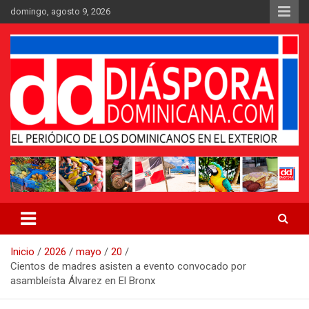
Saltar
domingo, agosto 9, 2026
al
contenido
Medio digital nativo establecido en 2011
Periódico Diáspora Dominicana
Inicio
2026
mayo
20
Cientos de madres asisten a evento convocado por
asambleísta Álvarez en El Bronx